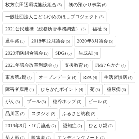
枚方京田辺環境施設組合
朝の預かり事業
(6)
(6)
一般社団法人こどもゆめのほしプロジェクト
(5)
2021公民連携（総務所管事務調査）
福祉
(5)
(5)
通学路
2018年12月議会
2020年8月議会
(5)
(5)
(5)
2020消防組合議会
SDGs
生成AI
(5)
(5)
(4)
2021年議会改革懇話会
支援教育
FMひらかた
(4)
(4)
(4)
東京第2期
オープンデータ
RPA
生活習慣病
(4)
(4)
(4)
(4)
障害者雇用
ひらかたポイント
菊
糖尿病
(4)
(4)
(3)
(3)
がん
プール
穂谷ホップ
ビール
(3)
(3)
(3)
(3)
品川区
スタジオ
ふるさと納税
(3)
(2)
(2)
2019年9月・10月議会
認知症
ひとり親
(2)
(2)
(2)
菊人形
障害者
エンディングノート
(2)
(2)
(2)