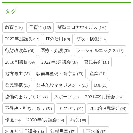
タグ
教育
子育て
新型コロナウイルス
(168)
(142)
(130)
2022年度議長
ITの活用
防災・防犯
(92)
(89)
(73)
行財政改革
医療・介護
ソーシャルエックス
(66)
(56)
(42)
2018副議長
2022年3月議会
官民共創
(39)
(37)
(37)
地方創生
駅前再整備・新庁舎
産業
(35)
(33)
(31)
公民連携
公共施設マネジメント
DX
(28)
(26)
(25)
協働のまちづくり
スポーツ
2021年9月議会
(24)
(23)
(23)
不登校・引きこもり
アクセラ
2020年9月議会
(22)
(21)
(20)
環境
2020年6月議会
病院
(19)
(19)
(18)
2020年12月議会
待機児童
上下水道
(18)
(17)
(17)