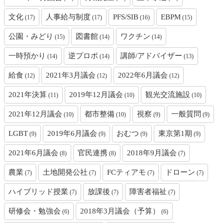
文化
人事給与制度
PFS/SIB
EBPM
(17)
(17)
(16)
(15)
公園・みどり
図書館
ワクチン
(15)
(14)
(14)
一時預かり
逆プロポ
講師/アドバイザー
(14)
(14)
(13)
給食
2021年3月議会
2022年6月議会
(12)
(12)
(12)
2021年決算
2019年12月議会
観光交流施設
(11)
(10)
(10)
2021年12月議会
都市整備
視察
一般質問
(10)
(10)
(9)
(9)
LGBT
2019年6月議会
おむつ
東京第1期
(9)
(9)
(9)
(9)
2021年6月議会
官民連携
2018年9月議会
(8)
(8)
(7)
農業
土地開発公社
FCティアモ
ドローン
(7)
(7)
(7)
(7)
ハイブリッド授業
放課後
障害者福祉
(7)
(7)
(7)
研修会・勉強会
2018年3月議会（予算）
(6)
(6)