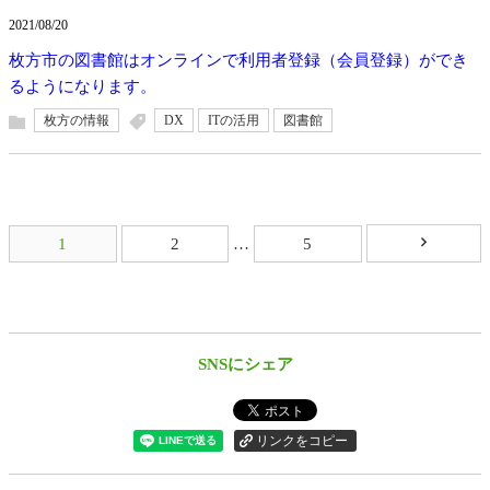
2021/08/20
枚方市の図書館はオンラインで利用者登録（会員登録）ができ
るようになります。
枚方の情報
DX
ITの活用
図書館
ス
1
2
…
5
マ
ー
ト
フ
ォ
SNSにシェア
ン
用
投
稿