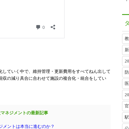
教
新
2
化していく中で、維持管理・更新費用をすべてねん出して
防
税収の減り具合に合わせて施設の複合化・統合をしてい
医
2
官
設マネジメントの最新記事
駅
ジメントは本当に進むのか？
公