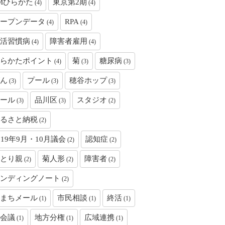
Mひらかた
東京第2期
(4)
(4)
ープンデータ
RPA
(4)
(4)
活習慣病
障害者雇用
(4)
(4)
らかたポイント
菊
糖尿病
(4)
(3)
(3)
ん
プール
穂谷ホップ
(3)
(3)
(3)
ール
品川区
スタジオ
(3)
(3)
(2)
るさと納税
(2)
019年9月・10月議会
認知症
(2)
(2)
とり親
菊人形
障害者
(2)
(2)
(2)
ンディングノート
(2)
まちメール
市民相談
終活
(1)
(1)
(1)
会議
地方分権
広域連携
(1)
(1)
(1)