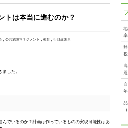
ントは本当に進むのか？
地
率
会
公共施設マネジメント
教育
行財政改革
静
投
高
きました。
題
自
年
品
（
進んでいるのか？計画は作っているものの実現可能性はあ