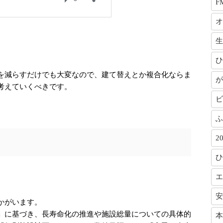
F
オ
生
ひ
を減らすだけでも大変なので、建て替えとか複合化ならま
が
考えていくべきです。
ビ
ふ
2
ひ
エ
安
かがいます。
」に基づき、長寿命化の推進や施設総量についての具体的
本