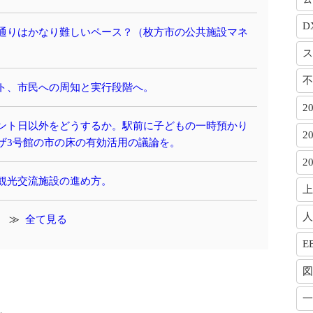
D
通りはかなり難しいペース？（枚方市の公共施設マネ
ス
不
ト、市民への周知と実行段階へ。
2
ント日以外をどうするか。駅前に子どもの一時預かり
2
ザ3号館の市の床の有効活用の議論を。
2
観光交流施設の進め方。
上
人
全て見る
E
図
一