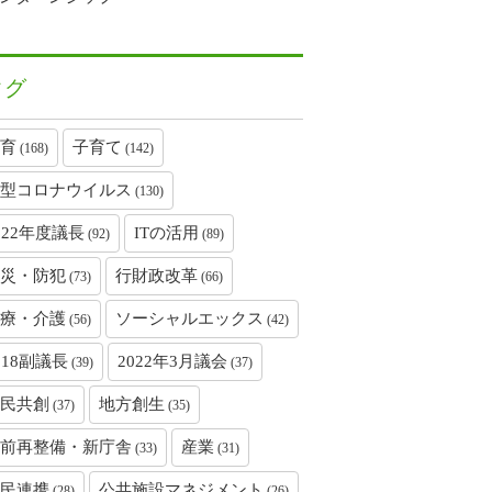
タグ
育
子育て
(168)
(142)
型コロナウイルス
(130)
022年度議長
ITの活用
(92)
(89)
災・防犯
行財政改革
(73)
(66)
療・介護
ソーシャルエックス
(56)
(42)
018副議長
2022年3月議会
(39)
(37)
民共創
地方創生
(37)
(35)
前再整備・新庁舎
産業
(33)
(31)
民連携
公共施設マネジメント
(28)
(26)