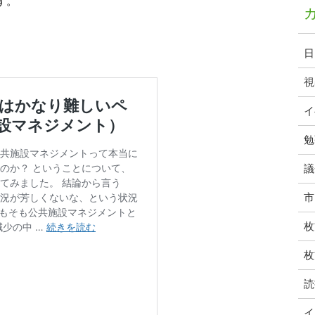
す。
日
視
イ
勉
議
市
枚
枚
読
イ