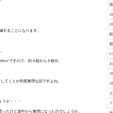
・
講
2
、
2
削減することになります。
観
都
倍。
L
,000㎡ですので、約４校から５校分。
お
2
合してくとか到底無理な話ですよね。
2
土
ょうか・・・
ド
思ったけど途中から無理になったのでしょうか。
放