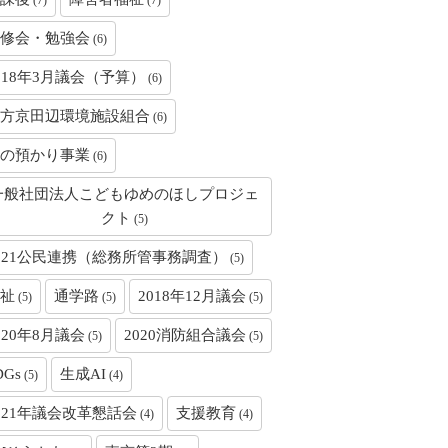
(7)
(7)
修会・勉強会
(6)
018年3月議会（予算）
(6)
方京田辺環境施設組合
(6)
の預かり事業
(6)
一般社団法人こどもゆめのほしプロジェ
クト
(5)
021公民連携（総務所管事務調査）
(5)
祉
通学路
2018年12月議会
(5)
(5)
(5)
020年8月議会
2020消防組合議会
(5)
(5)
DGs
生成AI
(5)
(4)
021年議会改革懇話会
支援教育
(4)
(4)