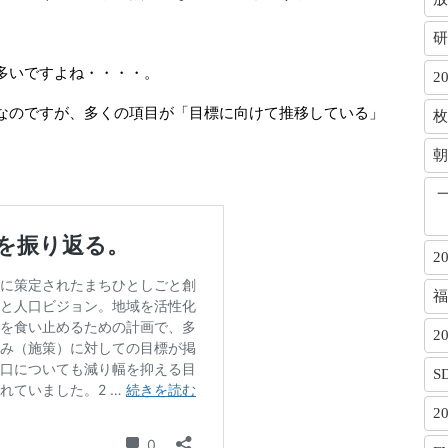
研
多いですよね・・・・。
2
なのですが、多くの項目が「目標に向けて推移している」
枚
朝
2
福
2
S
2