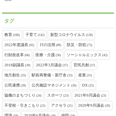
タグ
教育
子育て
新型コロナウイルス
(168)
(142)
(130)
2022年度議長
ITの活用
防災・防犯
(92)
(89)
(73)
行財政改革
医療・介護
ソーシャルエックス
(66)
(56)
(42)
2018副議長
2022年3月議会
官民共創
(39)
(37)
(37)
地方創生
駅前再整備・新庁舎
産業
(35)
(33)
(31)
公民連携
公共施設マネジメント
DX
(28)
(26)
(25)
協働のまちづくり
スポーツ
2021年9月議会
(24)
(23)
(23)
不登校・引きこもり
アクセラ
2020年9月議会
(22)
(21)
(20)
環境
2020年6月議会
病院
(19)
(19)
(18)