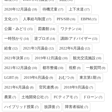
2020年12月議会
待機児童
上下水道
(18)
(17)
(17)
文化
人事給与制度
PFS/SIB
EBPM
(17)
(17)
(16)
(15)
公園・みどり
図書館
ワクチン
(15)
(14)
(14)
一時預かり
逆プロポ
講師/アドバイザー
(14)
(14)
(13)
給食
2021年3月議会
2022年6月議会
(12)
(12)
(12)
2021年決算
2019年12月議会
観光交流施設
(11)
(10)
(10)
2021年12月議会
都市整備
視察
一般質問
(10)
(10)
(9)
(9)
LGBT
2019年6月議会
おむつ
東京第1期
(9)
(9)
(9)
(9)
2021年6月議会
官民連携
2018年9月議会
(8)
(8)
(7)
農業
土地開発公社
FCティアモ
ドローン
(7)
(7)
(7)
(7)
ハイブリッド授業
放課後
障害者福祉
(7)
(7)
(7)