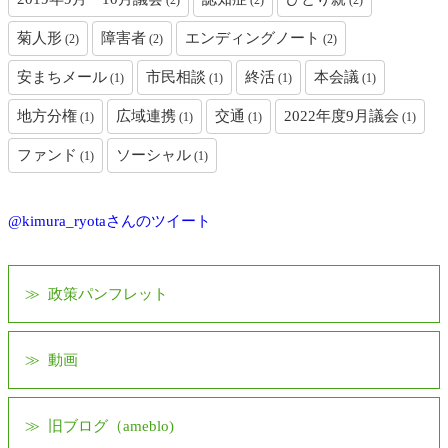
(2)
(2)
(2)
菊人形
障害者
エンディングノート
(2)
(2)
(2)
安まちメール
市民相談
終活
本会議
(1)
(1)
(1)
(1)
地方分権
広域連携
交通
2022年度9月議会
(1)
(1)
(1)
(1)
ファンド
ソーシャル
(1)
(1)
@kimura_ryotaさんのツイート
政策パンフレット
動画
旧ブログ（ameblo)