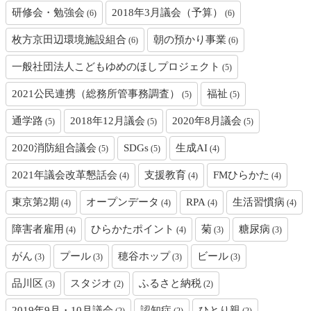
研修会・勉強会
2018年3月議会（予算）
(6)
(6)
枚方京田辺環境施設組合
朝の預かり事業
(6)
(6)
一般社団法人こどもゆめのほしプロジェクト
(5)
2021公民連携（総務所管事務調査）
福祉
(5)
(5)
通学路
2018年12月議会
2020年8月議会
(5)
(5)
(5)
2020消防組合議会
SDGs
生成AI
(5)
(5)
(4)
2021年議会改革懇話会
支援教育
FMひらかた
(4)
(4)
(4)
東京第2期
オープンデータ
RPA
生活習慣病
(4)
(4)
(4)
(4)
障害者雇用
ひらかたポイント
菊
糖尿病
(4)
(4)
(3)
(3)
がん
プール
穂谷ホップ
ビール
(3)
(3)
(3)
(3)
品川区
スタジオ
ふるさと納税
(3)
(2)
(2)
2019年9月・10月議会
認知症
ひとり親