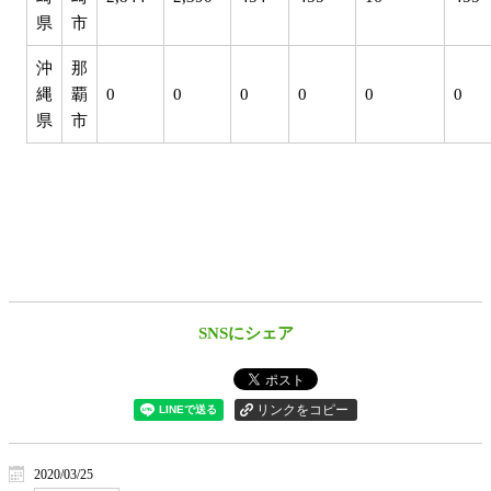
県
市
沖
那
縄
覇
0
0
0
0
0
0
県
市
SNSにシェア
2020/03/25