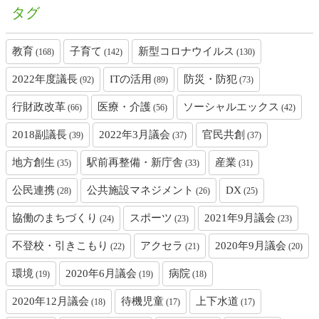
タグ
教育
子育て
新型コロナウイルス
(168)
(142)
(130)
2022年度議長
ITの活用
防災・防犯
(92)
(89)
(73)
行財政改革
医療・介護
ソーシャルエックス
(66)
(56)
(42)
2018副議長
2022年3月議会
官民共創
(39)
(37)
(37)
地方創生
駅前再整備・新庁舎
産業
(35)
(33)
(31)
公民連携
公共施設マネジメント
DX
(28)
(26)
(25)
協働のまちづくり
スポーツ
2021年9月議会
(24)
(23)
(23)
不登校・引きこもり
アクセラ
2020年9月議会
(22)
(21)
(20)
環境
2020年6月議会
病院
(19)
(19)
(18)
2020年12月議会
待機児童
上下水道
(18)
(17)
(17)