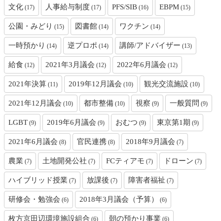
文化
人事給与制度
PFS/SIB
EBPM
(17)
(17)
(16)
(15)
公園・みどり
図書館
ワクチン
(15)
(14)
(14)
一時預かり
逆プロポ
講師/アドバイザー
(14)
(14)
(13)
給食
2021年3月議会
2022年6月議会
(12)
(12)
(12)
2021年決算
2019年12月議会
観光交流施設
(11)
(10)
(10)
2021年12月議会
都市整備
視察
一般質問
(10)
(10)
(9)
(9)
LGBT
2019年6月議会
おむつ
東京第1期
(9)
(9)
(9)
(9)
2021年6月議会
官民連携
2018年9月議会
(8)
(8)
(7)
農業
土地開発公社
FCティアモ
ドローン
(7)
(7)
(7)
(7)
ハイブリッド授業
放課後
障害者福祉
(7)
(7)
(7)
研修会・勉強会
2018年3月議会（予算）
(6)
(6)
枚方京田辺環境施設組合
朝の預かり事業
(6)
(6)