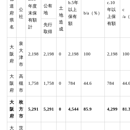
b.5年
c.10
公有
道
年度
土
公
以上
年以
c
地
府
末保
b/a（％）
地
社
保有
上保
/a
県
有額
造
額
有額
先行
名
計
成
取得
泉
大
大
阪
2,198
2,198
0
2,198
100
2,198
100
津
府
市
大
高
阪
槻
1,758
1,758
0
784
44.6
784
44.
府
市
大
枚
阪
方
5,291
5,291
0
4,544
85.9
4,299
81.
府
市
大
茨