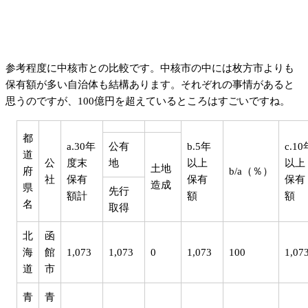
参考程度に中核市との比較です。中核市の中には枚方市よりも
保有額が多い自治体も結構あります。それぞれの事情があると
思うのですが、100億円を超えているところはすごいですね。
都
a.30年
公有
b.5年
c.10
道
公
度末
地
以上
以上
土地
府
b/a（％）
社
保有
保有
保有
造成
県
先行
額計
額
額
名
取得
北
函
海
館
1,073
1,073
0
1,073
100
1,07
道
市
青
青