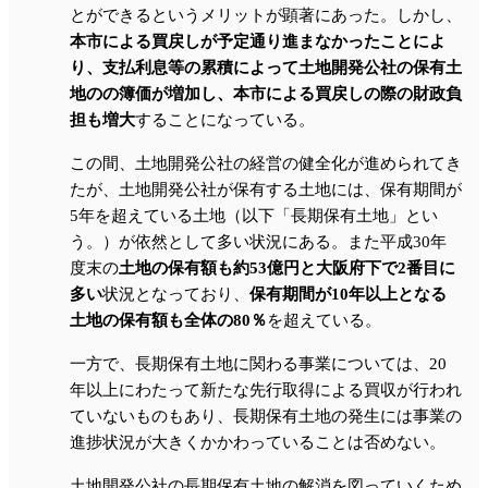
とができるというメリットが顕著にあった。しかし、
本市による買戻しが予定通り進まなかったことによ
り、支払利息等の累積によって土地開発公社の保有土
地のの簿価が増加し、本市による買戻しの際の財政負
担も増大
することになっている。
この間、土地開発公社の経営の健全化が進められてき
たが、土地開発公社が保有する土地には、保有期間が
5年を超えている土地（以下「長期保有土地」とい
う。）が依然として多い状況にある。また平成30年
度末の
土地の保有額も約53億円と大阪府下で2番目に
多い
状況となっており、
保有期間が10年以上となる
土地の保有額も全体の80％
を超えている。
一方で、長期保有土地に関わる事業については、20
年以上にわたって新たな先行取得による買収が行われ
ていないものもあり、長期保有土地の発生には事業の
進捗状況が大きくかかわっていることは否めない。
土地開発公社の長期保有土地の解消を図っていくため