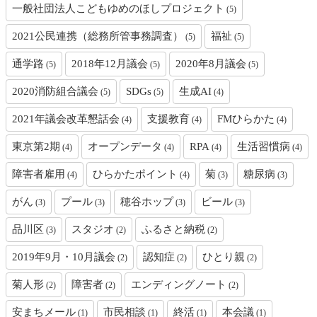
一般社団法人こどもゆめのほしプロジェクト
(5)
2021公民連携（総務所管事務調査）
福祉
(5)
(5)
通学路
2018年12月議会
2020年8月議会
(5)
(5)
(5)
2020消防組合議会
SDGs
生成AI
(5)
(5)
(4)
2021年議会改革懇話会
支援教育
FMひらかた
(4)
(4)
(4)
東京第2期
オープンデータ
RPA
生活習慣病
(4)
(4)
(4)
(4)
障害者雇用
ひらかたポイント
菊
糖尿病
(4)
(4)
(3)
(3)
がん
プール
穂谷ホップ
ビール
(3)
(3)
(3)
(3)
品川区
スタジオ
ふるさと納税
(3)
(2)
(2)
2019年9月・10月議会
認知症
ひとり親
(2)
(2)
(2)
菊人形
障害者
エンディングノート
(2)
(2)
(2)
安まちメール
市民相談
終活
本会議
(1)
(1)
(1)
(1)