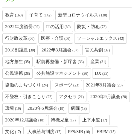
教育
子育て
新型コロナウイルス
(168)
(142)
(130)
2022年度議長
ITの活用
防災・防犯
(92)
(89)
(73)
行財政改革
医療・介護
ソーシャルエックス
(66)
(56)
(42)
2018副議長
2022年3月議会
官民共創
(39)
(37)
(37)
地方創生
駅前再整備・新庁舎
産業
(35)
(33)
(31)
公民連携
公共施設マネジメント
DX
(28)
(26)
(25)
協働のまちづくり
スポーツ
2021年9月議会
(24)
(23)
(23)
不登校・引きこもり
アクセラ
2020年9月議会
(22)
(21)
(20)
環境
2020年6月議会
病院
(19)
(19)
(18)
2020年12月議会
待機児童
上下水道
(18)
(17)
(17)
文化
人事給与制度
PFS/SIB
EBPM
(17)
(17)
(16)
(15)