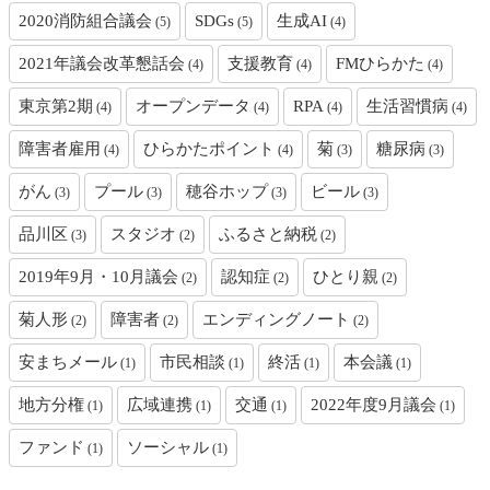
2020消防組合議会
SDGs
生成AI
(5)
(5)
(4)
2021年議会改革懇話会
支援教育
FMひらかた
(4)
(4)
(4)
東京第2期
オープンデータ
RPA
生活習慣病
(4)
(4)
(4)
(4)
障害者雇用
ひらかたポイント
菊
糖尿病
(4)
(4)
(3)
(3)
がん
プール
穂谷ホップ
ビール
(3)
(3)
(3)
(3)
品川区
スタジオ
ふるさと納税
(3)
(2)
(2)
2019年9月・10月議会
認知症
ひとり親
(2)
(2)
(2)
菊人形
障害者
エンディングノート
(2)
(2)
(2)
安まちメール
市民相談
終活
本会議
(1)
(1)
(1)
(1)
地方分権
広域連携
交通
2022年度9月議会
(1)
(1)
(1)
(1)
ファンド
ソーシャル
(1)
(1)