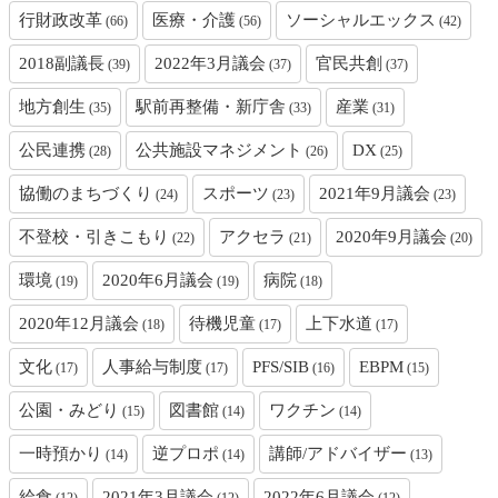
行財政改革
医療・介護
ソーシャルエックス
(66)
(56)
(42)
2018副議長
2022年3月議会
官民共創
(39)
(37)
(37)
地方創生
駅前再整備・新庁舎
産業
(35)
(33)
(31)
公民連携
公共施設マネジメント
DX
(28)
(26)
(25)
協働のまちづくり
スポーツ
2021年9月議会
(24)
(23)
(23)
不登校・引きこもり
アクセラ
2020年9月議会
(22)
(21)
(20)
環境
2020年6月議会
病院
(19)
(19)
(18)
2020年12月議会
待機児童
上下水道
(18)
(17)
(17)
文化
人事給与制度
PFS/SIB
EBPM
(17)
(17)
(16)
(15)
公園・みどり
図書館
ワクチン
(15)
(14)
(14)
一時預かり
逆プロポ
講師/アドバイザー
(14)
(14)
(13)
給食
2021年3月議会
2022年6月議会