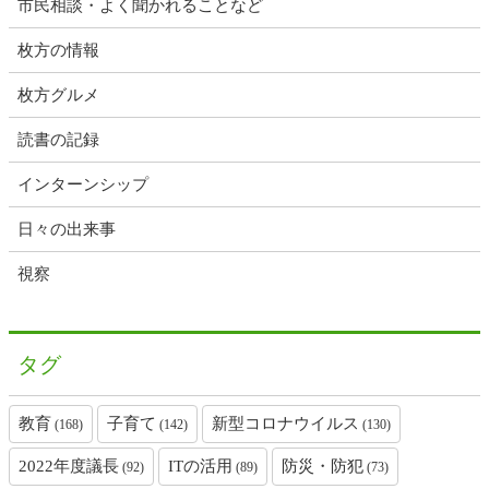
市民相談・よく聞かれることなど
枚方の情報
枚方グルメ
読書の記録
インターンシップ
日々の出来事
視察
タグ
教育
子育て
新型コロナウイルス
(168)
(142)
(130)
2022年度議長
ITの活用
防災・防犯
(92)
(89)
(73)