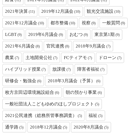
(12)
(12)
(12)
2021年決算
2019年12月議会
観光交流施設
(11)
(10)
(10)
2021年12月議会
都市整備
視察
一般質問
(10)
(10)
(9)
(9)
LGBT
2019年6月議会
おむつ
東京第1期
(9)
(9)
(9)
(9)
2021年6月議会
官民連携
2018年9月議会
(8)
(8)
(7)
農業
土地開発公社
FCティアモ
ドローン
(7)
(7)
(7)
(7)
ハイブリッド授業
放課後
障害者福祉
(7)
(7)
(7)
研修会・勉強会
2018年3月議会（予算）
(6)
(6)
枚方京田辺環境施設組合
朝の預かり事業
(6)
(6)
一般社団法人こどもゆめのほしプロジェクト
(5)
2021公民連携（総務所管事務調査）
福祉
(5)
(5)
通学路
2018年12月議会
2020年8月議会
(5)
(5)
(5)