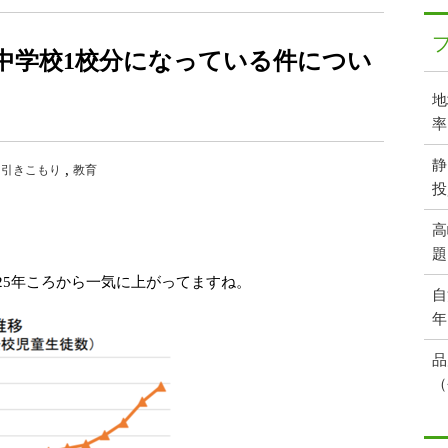
中学校1校分になっている件につい
地
率
静
・引きこもり
教育
投
高
題
25年ころから一気に上がってますね。
自
年
品
（