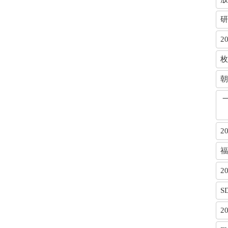
研
2
枚
朝
、
2
福
2
S
2