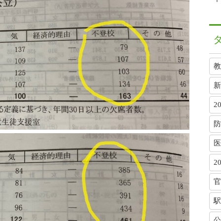
教
新
2
防
医
2
官
駅
公