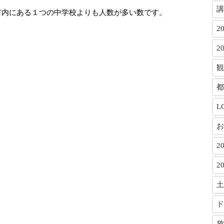
講
市内にある１つの中学校よりも人数が多い数です。
2
2
観
都
L
お
2
2
土
ド
放