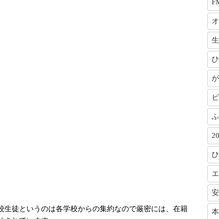
F
オ
生
ひ
が
ビ
ふ
2
ひ
エ
安
校生徒というのは各学校からの集約なので厳密には、在籍
本