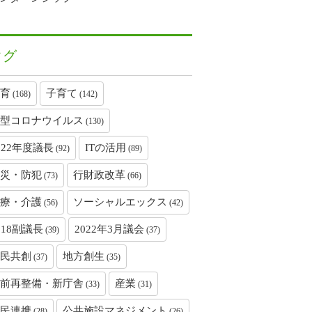
タグ
育
子育て
(168)
(142)
型コロナウイルス
(130)
022年度議長
ITの活用
(92)
(89)
災・防犯
行財政改革
(73)
(66)
療・介護
ソーシャルエックス
(56)
(42)
018副議長
2022年3月議会
(39)
(37)
民共創
地方創生
(37)
(35)
前再整備・新庁舎
産業
(33)
(31)
民連携
公共施設マネジメント
(28)
(26)