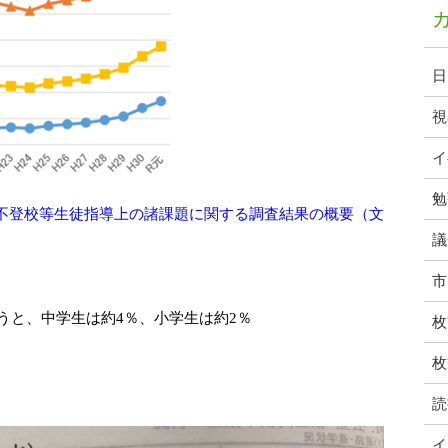
日
視
イ
勉
不登校等生徒指導上の諸課題に関する調査結果の概要（文
議
市
いうと、中学生は約4％、小学生は約2％
枚
枚
読
イ