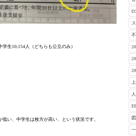
D
ス
不
中学生10,154人（どちらも公立のみ）
2
2
2
上
人
E
図
が低い、中学生は枚方が高い、という状況です。
一