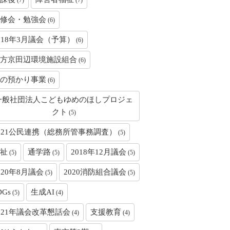
(7)
(7)
修会・勉強会
(6)
018年3月議会（予算）
(6)
方京田辺環境施設組合
(6)
の預かり事業
(6)
一般社団法人こどもゆめのほしプロジェ
クト
(5)
021公民連携（総務所管事務調査）
(5)
祉
通学路
2018年12月議会
(5)
(5)
(5)
020年8月議会
2020消防組合議会
(5)
(5)
DGs
生成AI
(5)
(4)
021年議会改革懇話会
支援教育
(4)
(4)