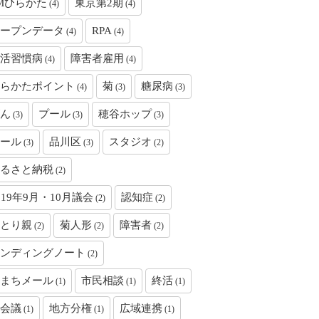
Mひらかた
東京第2期
(4)
(4)
ープンデータ
RPA
(4)
(4)
活習慣病
障害者雇用
(4)
(4)
らかたポイント
菊
糖尿病
(4)
(3)
(3)
ん
プール
穂谷ホップ
(3)
(3)
(3)
ール
品川区
スタジオ
(3)
(3)
(2)
るさと納税
(2)
019年9月・10月議会
認知症
(2)
(2)
とり親
菊人形
障害者
(2)
(2)
(2)
ンディングノート
(2)
まちメール
市民相談
終活
(1)
(1)
(1)
会議
地方分権
広域連携
(1)
(1)
(1)