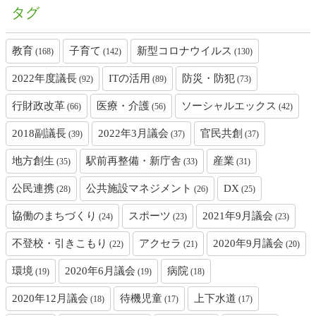
タグ
教育
子育て
新型コロナウイルス
(168)
(142)
(130)
2022年度議長
ITの活用
防災・防犯
(92)
(89)
(73)
行財政改革
医療・介護
ソーシャルエックス
(66)
(56)
(42)
2018副議長
2022年3月議会
官民共創
(39)
(37)
(37)
地方創生
駅前再整備・新庁舎
産業
(35)
(33)
(31)
公民連携
公共施設マネジメント
DX
(28)
(26)
(25)
協働のまちづくり
スポーツ
2021年9月議会
(24)
(23)
(23)
不登校・引きこもり
アクセラ
2020年9月議会
(22)
(21)
(20)
環境
2020年6月議会
病院
(19)
(19)
(18)
2020年12月議会
待機児童
上下水道
(18)
(17)
(17)