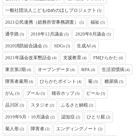
一般社団法人こどもゆめのほしプロジェクト
(5)
2021公民連携（総務所管事務調査）
福祉
(5)
(5)
通学路
2018年12月議会
2020年8月議会
(5)
(5)
(5)
2020消防組合議会
SDGs
生成AI
(5)
(5)
(4)
2021年議会改革懇話会
支援教育
FMひらかた
(4)
(4)
(4)
東京第2期
オープンデータ
RPA
生活習慣病
(4)
(4)
(4)
(4)
障害者雇用
ひらかたポイント
菊
糖尿病
(4)
(4)
(3)
(3)
がん
プール
穂谷ホップ
ビール
(3)
(3)
(3)
(3)
品川区
スタジオ
ふるさと納税
(3)
(2)
(2)
2019年9月・10月議会
認知症
ひとり親
(2)
(2)
(2)
菊人形
障害者
エンディングノート
(2)
(2)
(2)