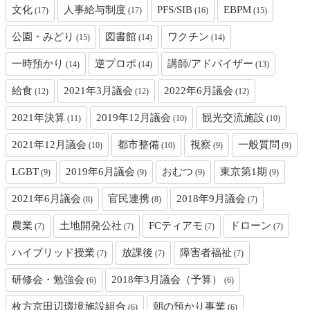
文化
人事給与制度
PFS/SIB
EBPM
(17)
(17)
(16)
(15)
公園・みどり
図書館
ワクチン
(15)
(14)
(14)
一時預かり
逆プロポ
講師/アドバイザー
(14)
(14)
(13)
給食
2021年3月議会
2022年6月議会
(12)
(12)
(12)
2021年決算
2019年12月議会
観光交流施設
(11)
(10)
(10)
2021年12月議会
都市整備
視察
一般質問
(10)
(10)
(9)
(9)
LGBT
2019年6月議会
おむつ
東京第1期
(9)
(9)
(9)
(9)
2021年6月議会
官民連携
2018年9月議会
(8)
(8)
(7)
農業
土地開発公社
FCティアモ
ドローン
(7)
(7)
(7)
(7)
ハイブリッド授業
放課後
障害者福祉
(7)
(7)
(7)
研修会・勉強会
2018年3月議会（予算）
(6)
(6)
枚方京田辺環境施設組合
朝の預かり事業
(6)
(6)