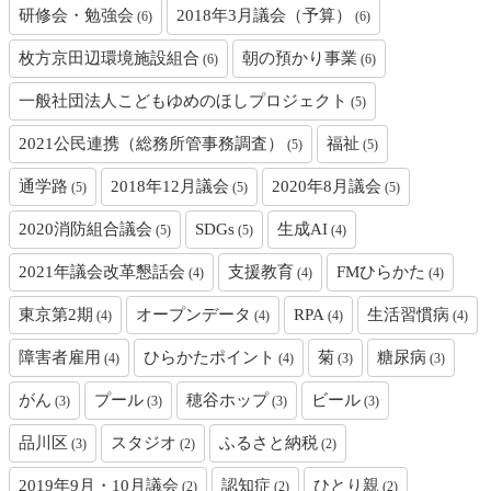
研修会・勉強会
2018年3月議会（予算）
(6)
(6)
枚方京田辺環境施設組合
朝の預かり事業
(6)
(6)
一般社団法人こどもゆめのほしプロジェクト
(5)
2021公民連携（総務所管事務調査）
福祉
(5)
(5)
通学路
2018年12月議会
2020年8月議会
(5)
(5)
(5)
2020消防組合議会
SDGs
生成AI
(5)
(5)
(4)
2021年議会改革懇話会
支援教育
FMひらかた
(4)
(4)
(4)
東京第2期
オープンデータ
RPA
生活習慣病
(4)
(4)
(4)
(4)
障害者雇用
ひらかたポイント
菊
糖尿病
(4)
(4)
(3)
(3)
がん
プール
穂谷ホップ
ビール
(3)
(3)
(3)
(3)
品川区
スタジオ
ふるさと納税
(3)
(2)
(2)
2019年9月・10月議会
認知症
ひとり親
(2)
(2)
(2)