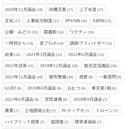
2020年12月議会
待機児童
上下水道
(18)
(17)
(17)
文化
人事給与制度
PFS/SIB
EBPM
(17)
(17)
(16)
(15)
公園・みどり
図書館
ワクチン
(15)
(14)
(14)
一時預かり
逆プロポ
講師/アドバイザー
(14)
(14)
(13)
給食
2021年3月議会
2022年6月議会
(12)
(12)
(12)
2021年決算
2019年12月議会
観光交流施設
(11)
(10)
(10)
2021年12月議会
都市整備
視察
一般質問
(10)
(10)
(9)
(9)
LGBT
2019年6月議会
おむつ
東京第1期
(9)
(9)
(9)
(9)
2021年6月議会
官民連携
2018年9月議会
(8)
(8)
(7)
農業
土地開発公社
FCティアモ
ドローン
(7)
(7)
(7)
(7)
ハイブリッド授業
放課後
障害者福祉
(7)
(7)
(7)