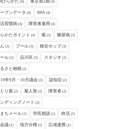
Mひらかた
東京第2期
(4)
(4)
ープンデータ
RPA
(4)
(4)
活習慣病
障害者雇用
(4)
(4)
らかたポイント
菊
糖尿病
(4)
(3)
(3)
ん
プール
穂谷ホップ
(3)
(3)
(3)
ール
品川区
スタジオ
(3)
(3)
(2)
るさと納税
(2)
019年9月・10月議会
認知症
(2)
(2)
とり親
菊人形
障害者
(2)
(2)
(2)
ンディングノート
(2)
まちメール
市民相談
終活
(1)
(1)
(1)
会議
地方分権
広域連携
(1)
(1)
(1)