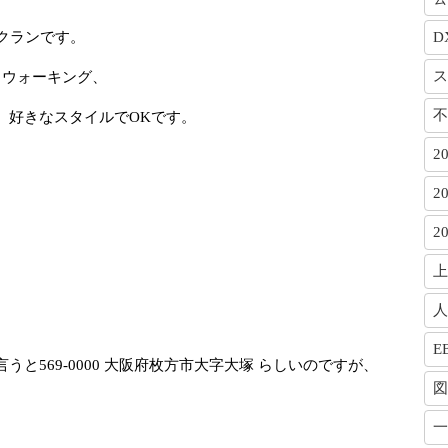
クランです。
D
ス
、ウォーキング、
不
、好きなスタイルでOKです。
2
2
2
上
人
E
と569-0000 大阪府枚方市大字大塚 らしいのですが、
図
一