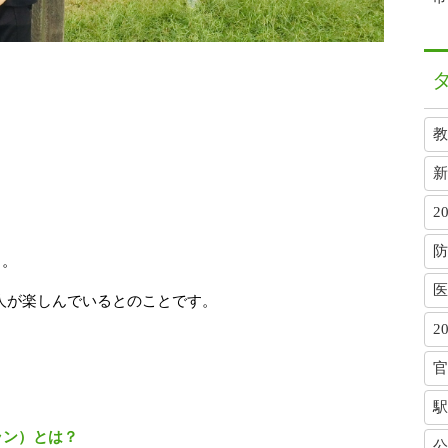
教
新
2
防
ト。
医
30 万人が楽しんでいるとのことです。
2
官
駅
ラン）とは？
公