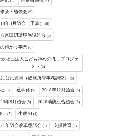
(7)
(7)
修会・勉強会
(6)
018年3月議会（予算）
(6)
方京田辺環境施設組合
(6)
の預かり事業
(6)
一般社団法人こどもゆめのほしプロジェ
クト
(5)
021公民連携（総務所管事務調査）
(5)
祉
通学路
2018年12月議会
(5)
(5)
(5)
020年8月議会
2020消防組合議会
(5)
(5)
DGs
生成AI
(5)
(4)
021年議会改革懇話会
支援教育
(4)
(4)