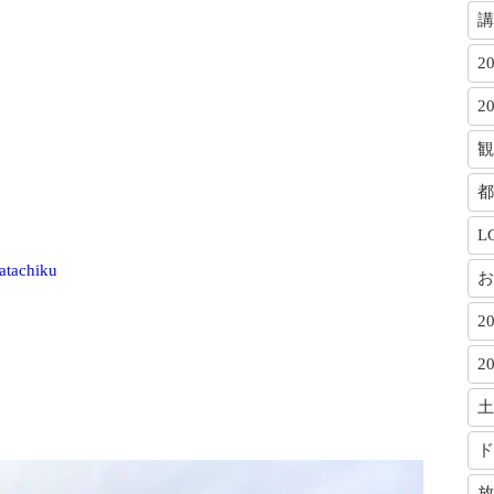
講
2
2
観
都
L
atachiku
お
2
2
土
ド
放