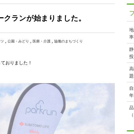
ークランが始まりました。
地
率
ーツ
公園・みどり
医療・介護
協働のまちづくり
静
投
しておりました！
高
題
自
年
品
（