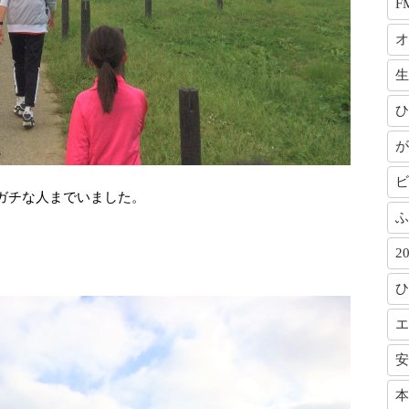
F
オ
生
ひ
が
ビ
ガチな人までいました。
ふ
2
ひ
エ
安
本