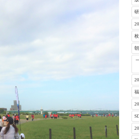
研
2
枚
朝
2
福
2
S
2