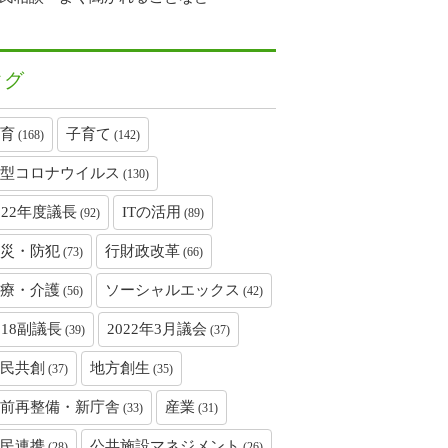
タグ
育
子育て
(168)
(142)
型コロナウイルス
(130)
022年度議長
ITの活用
(92)
(89)
災・防犯
行財政改革
(73)
(66)
療・介護
ソーシャルエックス
(56)
(42)
018副議長
2022年3月議会
(39)
(37)
民共創
地方創生
(37)
(35)
前再整備・新庁舎
産業
(33)
(31)
民連携
公共施設マネジメント
(28)
(26)