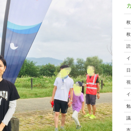
枚
枚
読
イ
日
視
イ
勉
議
市