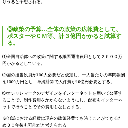
りうると予想される。
③政策の予算…全体の政策の広報費として、
ポスターやＣＭ等、計３億円かかると試算す
る。
⑴全国自治体への政策に関する紙面通達費用として２５００万
円かかるとしている。
⑵国の担当役員が100人必要だと仮定し、一人当たりの年間報酬
を1000万円とし、単純計算で人件費が10億円必要とする。
⑶オシャレマークのデザインをインターネットを用いて公募す
ることで、制作費用をかからないようにし、配布もインターネ
ットで行うことでその費用もなしとする。
※⑴⑵における経費は現在の政策経費でも賄うことができるた
め３０年後も可能だと考えられる。