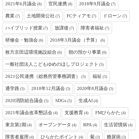
2021年6月議会
官民連携
2018年9月議会
(8)
(8)
(7)
農業
土地開発公社
FCティアモ
ドローン
(7)
(7)
(7)
(7)
ハイブリッド授業
放課後
障害者福祉
(7)
(7)
(7)
研修会・勉強会
2018年3月議会（予算）
(6)
(6)
枚方京田辺環境施設組合
朝の預かり事業
(6)
(6)
一般社団法人こどもゆめのほしプロジェクト
(5)
2021公民連携（総務所管事務調査）
福祉
(5)
(5)
通学路
2018年12月議会
2020年8月議会
(5)
(5)
(5)
2020消防組合議会
SDGs
生成AI
(5)
(5)
(4)
2021年議会改革懇話会
支援教育
FMひらかた
(4)
(4)
(4)
東京第2期
オープンデータ
RPA
生活習慣病
(4)
(4)
(4)
(4)
障害者雇用
ひらかたポイント
菊
糖尿病
(4)
(4)
(3)
(3)