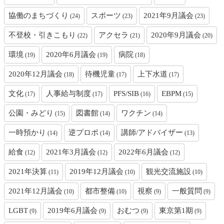
協働のまちづくり
スポーツ
2021年9月議会
(24)
(23)
(23)
不登校・引きこもり
アクセラ
2020年9月議会
(22)
(21)
(20)
環境
2020年6月議会
病院
(19)
(19)
(18)
2020年12月議会
待機児童
上下水道
(18)
(17)
(17)
文化
人事給与制度
PFS/SIB
EBPM
(17)
(17)
(16)
(15)
公園・みどり
図書館
ワクチン
(15)
(14)
(14)
一時預かり
逆プロポ
講師/アドバイザー
(14)
(14)
(13)
給食
2021年3月議会
2022年6月議会
(12)
(12)
(12)
2021年決算
2019年12月議会
観光交流施設
(11)
(10)
(10)
2021年12月議会
都市整備
視察
一般質問
(10)
(10)
(9)
(9)
LGBT
2019年6月議会
おむつ
東京第1期
(9)
(9)
(9)
(9)