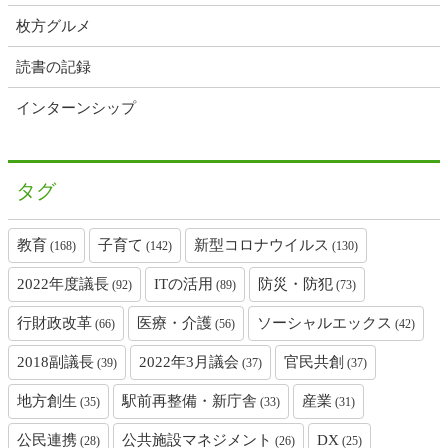
枚方グルメ
読書の記録
インターンシップ
タグ
教育
子育て
新型コロナウイルス
(168)
(142)
(130)
2022年度議長
ITの活用
防災・防犯
(92)
(89)
(73)
行財政改革
医療・介護
ソーシャルエックス
(66)
(56)
(42)
2018副議長
2022年3月議会
官民共創
(39)
(37)
(37)
地方創生
駅前再整備・新庁舎
産業
(35)
(33)
(31)
公民連携
公共施設マネジメント
DX
(28)
(26)
(25)