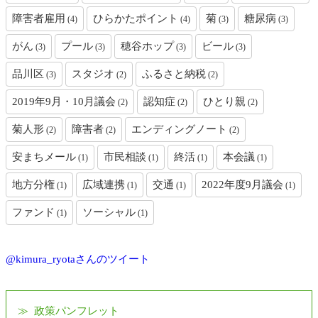
障害者雇用
ひらかたポイント
菊
糖尿病
(4)
(4)
(3)
(3)
がん
プール
穂谷ホップ
ビール
(3)
(3)
(3)
(3)
品川区
スタジオ
ふるさと納税
(3)
(2)
(2)
2019年9月・10月議会
認知症
ひとり親
(2)
(2)
(2)
菊人形
障害者
エンディングノート
(2)
(2)
(2)
安まちメール
市民相談
終活
本会議
(1)
(1)
(1)
(1)
地方分権
広域連携
交通
2022年度9月議会
(1)
(1)
(1)
(1)
ファンド
ソーシャル
(1)
(1)
@kimura_ryotaさんのツイート
政策パンフレット