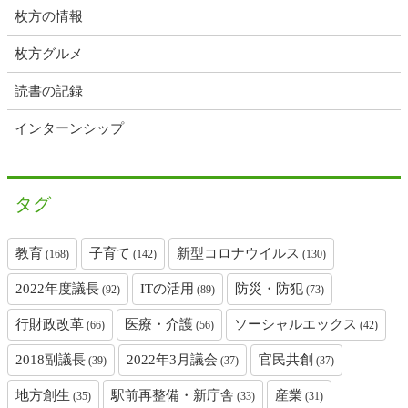
枚方の情報
枚方グルメ
読書の記録
インターンシップ
タグ
教育
子育て
新型コロナウイルス
(168)
(142)
(130)
2022年度議長
ITの活用
防災・防犯
(92)
(89)
(73)
行財政改革
医療・介護
ソーシャルエックス
(66)
(56)
(42)
2018副議長
2022年3月議会
官民共創
(39)
(37)
(37)
地方創生
駅前再整備・新庁舎
産業
(35)
(33)
(31)