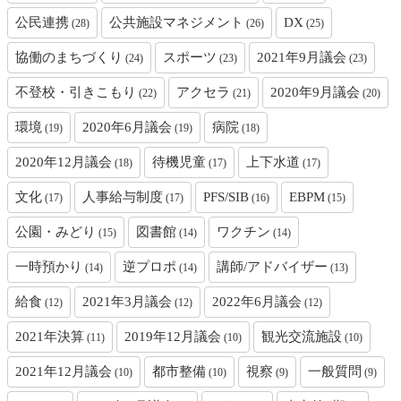
公民連携
公共施設マネジメント
DX
(28)
(26)
(25)
協働のまちづくり
スポーツ
2021年9月議会
(24)
(23)
(23)
不登校・引きこもり
アクセラ
2020年9月議会
(22)
(21)
(20)
環境
2020年6月議会
病院
(19)
(19)
(18)
2020年12月議会
待機児童
上下水道
(18)
(17)
(17)
文化
人事給与制度
PFS/SIB
EBPM
(17)
(17)
(16)
(15)
公園・みどり
図書館
ワクチン
(15)
(14)
(14)
一時預かり
逆プロポ
講師/アドバイザー
(14)
(14)
(13)
給食
2021年3月議会
2022年6月議会
(12)
(12)
(12)
2021年決算
2019年12月議会
観光交流施設
(11)
(10)
(10)
2021年12月議会
都市整備
視察
一般質問
(10)
(10)
(9)
(9)