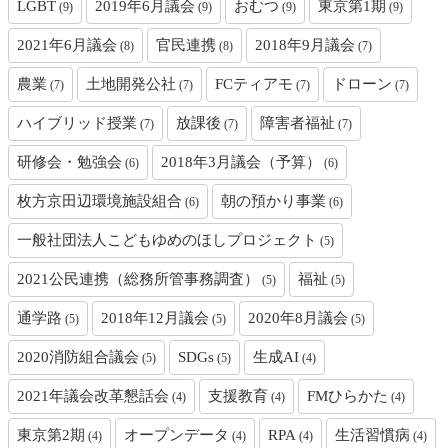
LGBT
2019年6月議会
おむつ
東京第1期
(9)
(9)
(9)
(9)
2021年6月議会
官民連携
2018年9月議会
(8)
(8)
(7)
農業
土地開発公社
FCティアモ
ドローン
(7)
(7)
(7)
(7)
ハイブリッド授業
放課後
障害者福祉
(7)
(7)
(7)
研修会・勉強会
2018年3月議会（予算）
(6)
(6)
枚方京田辺環境施設組合
朝の預かり事業
(6)
(6)
一般社団法人こどもゆめのほしプロジェクト
(5)
2021公民連携（総務所管事務調査）
福祉
(5)
(5)
通学路
2018年12月議会
2020年8月議会
(5)
(5)
(5)
2020消防組合議会
SDGs
生成AI
(5)
(5)
(4)
2021年議会改革懇話会
支援教育
FMひらかた
(4)
(4)
(4)
東京第2期
オープンデータ
RPA
生活習慣病
(4)
(4)
(4)
(4)