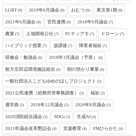
LGBT
2019年6月議会
おむつ
東京第1期
(9)
(9)
(9)
(9)
2021年6月議会
官民連携
2018年9月議会
(8)
(8)
(7)
農業
土地開発公社
FCティアモ
ドローン
(7)
(7)
(7)
(7)
ハイブリッド授業
放課後
障害者福祉
(7)
(7)
(7)
研修会・勉強会
2018年3月議会（予算）
(6)
(6)
枚方京田辺環境施設組合
朝の預かり事業
(6)
(6)
一般社団法人こどもゆめのほしプロジェクト
(5)
2021公民連携（総務所管事務調査）
福祉
(5)
(5)
通学路
2018年12月議会
2020年8月議会
(5)
(5)
(5)
2020消防組合議会
SDGs
生成AI
(5)
(5)
(4)
2021年議会改革懇話会
支援教育
FMひらかた
(4)
(4)
(4)