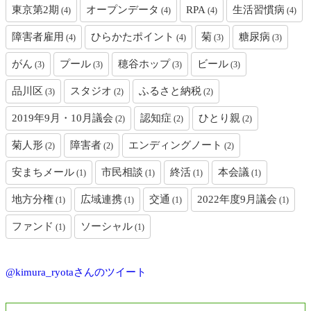
東京第2期
オープンデータ
RPA
生活習慣病
(4)
(4)
(4)
(4)
障害者雇用
ひらかたポイント
菊
糖尿病
(4)
(4)
(3)
(3)
がん
プール
穂谷ホップ
ビール
(3)
(3)
(3)
(3)
品川区
スタジオ
ふるさと納税
(3)
(2)
(2)
2019年9月・10月議会
認知症
ひとり親
(2)
(2)
(2)
菊人形
障害者
エンディングノート
(2)
(2)
(2)
安まちメール
市民相談
終活
本会議
(1)
(1)
(1)
(1)
地方分権
広域連携
交通
2022年度9月議会
(1)
(1)
(1)
(1)
ファンド
ソーシャル
(1)
(1)
@kimura_ryotaさんのツイート