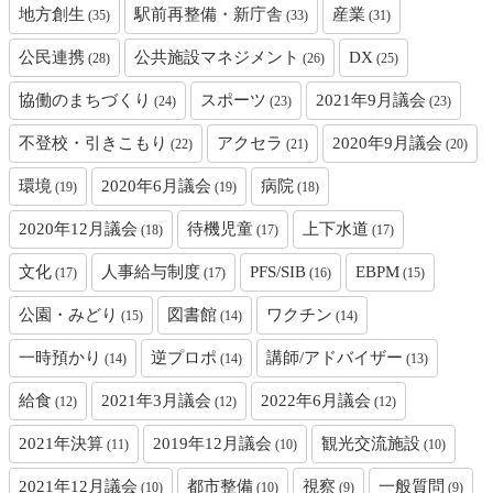
地方創生
駅前再整備・新庁舎
産業
(35)
(33)
(31)
公民連携
公共施設マネジメント
DX
(28)
(26)
(25)
協働のまちづくり
スポーツ
2021年9月議会
(24)
(23)
(23)
不登校・引きこもり
アクセラ
2020年9月議会
(22)
(21)
(20)
環境
2020年6月議会
病院
(19)
(19)
(18)
2020年12月議会
待機児童
上下水道
(18)
(17)
(17)
文化
人事給与制度
PFS/SIB
EBPM
(17)
(17)
(16)
(15)
公園・みどり
図書館
ワクチン
(15)
(14)
(14)
一時預かり
逆プロポ
講師/アドバイザー
(14)
(14)
(13)
給食
2021年3月議会
2022年6月議会
(12)
(12)
(12)
2021年決算
2019年12月議会
観光交流施設
(11)
(10)
(10)
2021年12月議会
都市整備
視察
一般質問
(10)
(10)
(9)
(9)