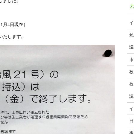
しました。
イ
1月4日現在）
勉
いたします。
議
市
枚
枚
読
イ
日
視