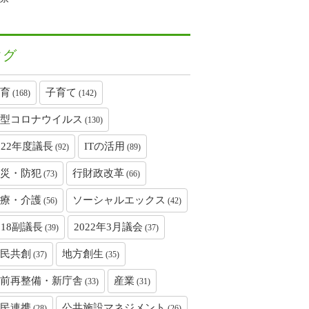
タグ
育
子育て
(168)
(142)
型コロナウイルス
(130)
022年度議長
ITの活用
(92)
(89)
災・防犯
行財政改革
(73)
(66)
療・介護
ソーシャルエックス
(56)
(42)
018副議長
2022年3月議会
(39)
(37)
民共創
地方創生
(37)
(35)
前再整備・新庁舎
産業
(33)
(31)
民連携
公共施設マネジメント
(28)
(26)