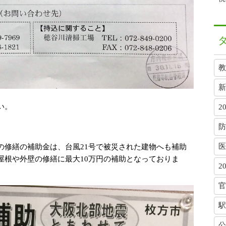
教
新
い。
2
防
医
の修繕の補助金は、台風21号で被災された建物へも補助
屋根や外壁の修繕に最大10万円の補助となっておりま
2
官
駅
公