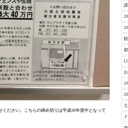
講
2
2
観
都
L
お
2
2
土
せください。こちらの締め切りは平成30年度中となって
ド
放