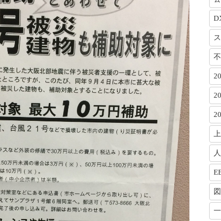
D
ス
不
2
2
2
上
人
E
図
一