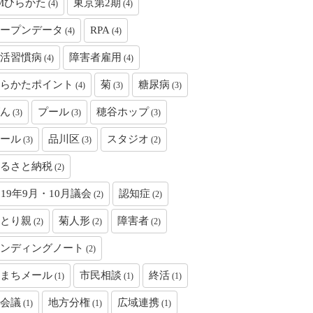
Mひらかた
東京第2期
(4)
(4)
ープンデータ
RPA
(4)
(4)
活習慣病
障害者雇用
(4)
(4)
らかたポイント
菊
糖尿病
(4)
(3)
(3)
ん
プール
穂谷ホップ
(3)
(3)
(3)
ール
品川区
スタジオ
(3)
(3)
(2)
るさと納税
(2)
019年9月・10月議会
認知症
(2)
(2)
とり親
菊人形
障害者
(2)
(2)
(2)
ンディングノート
(2)
まちメール
市民相談
終活
(1)
(1)
(1)
会議
地方分権
広域連携
(1)
(1)
(1)