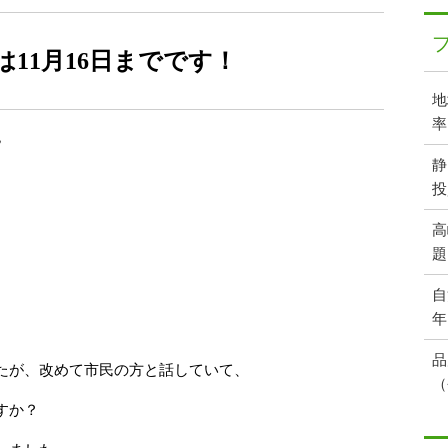
11月16日までです！
地
率
犯
静
投
高
題
自
年
品
たが、改めて市民の方と話していて、
（
すか？