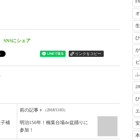
F
オ
生
ひ
SNSにシェア
が
ビ
ふ
犯
2
ひ
前の記事
（2018/11/03）
エ
性子補
明治150年！楠葉台場de盆踊りに
安
参加！
本