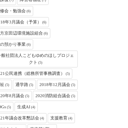
(7)
(7)
修会・勉強会
(6)
018年3月議会（予算）
(6)
方京田辺環境施設組合
(6)
の預かり事業
(6)
一般社団法人こどもゆめのほしプロジェ
クト
(5)
021公民連携（総務所管事務調査）
(5)
祉
通学路
2018年12月議会
(5)
(5)
(5)
020年8月議会
2020消防組合議会
(5)
(5)
DGs
生成AI
(5)
(4)
021年議会改革懇話会
支援教育
(4)
(4)