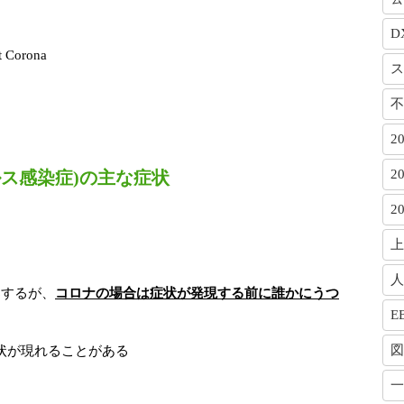
D
Corona
ス
不
2
2
ィルス感染症)の主な症状
2
上
。
人
染するが、
コロナの場合は症状が発現する前に誰かにうつ
E
図
症状が現れることがある
一