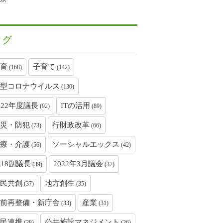
タグ
育
子育て
(168)
(142)
型コロナウイルス
(130)
022年度議長
ITの活用
(92)
(89)
災・防犯
行財政改革
(73)
(66)
療・介護
ソーシャルエックス
(56)
(42)
018副議長
2022年3月議会
(39)
(37)
民共創
地方創生
(37)
(35)
前再整備・新庁舎
産業
(33)
(31)
民連携
公共施設マネジメント
(28)
(26)