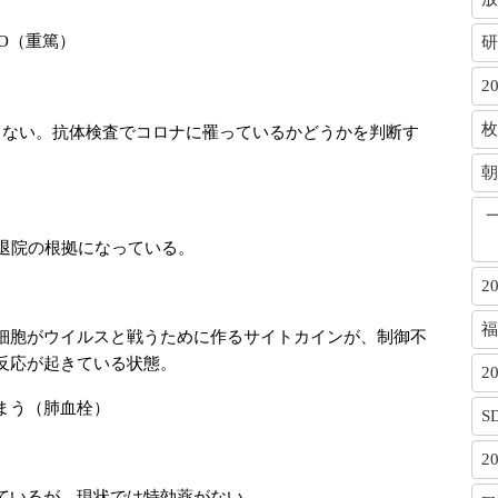
O（重篤）
研
2
枚
らない。抗体検査でコロナに罹っているかどうかを判断す
朝
で退院の根拠になっている。
2
福
細胞がウイルスと戦うために作るサイトカインが、制御不
反応が起きている状態。
2
まう（肺血栓）
S
2
ているが、現状では特効薬がない。