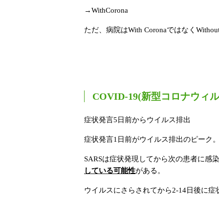
→WithCorona
ただ、病院はWith CoronaではなくWithout 
COVID-19(新型コロナウ
症状発言5日前からウイルス排出
症状発言1日前がウイルス排出のピーク
SARSは症状発現してから次の患者に感
している可能性
がある。
ウイルスにさらされてから2-14日後に