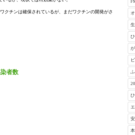
F
分のワクチンは確保されているが、まだワクチンの開発がさ
オ
生
ひ
が
ビ
感染者数
ふ
2
ひ
エ
安
本