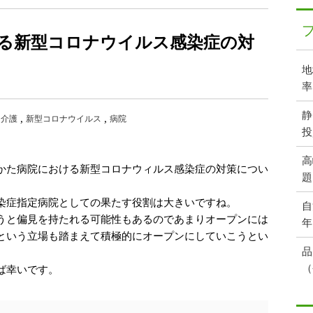
る新型コロナウイルス感染症の対
地
率
静
・介護
新型コロナウイルス
病院
投
高
かた病院における新型コロナウィルス感染症の対策につい
題
染症指定病院としての果たす役割は大きいですね。
自
うと偏見を持たれる可能性もあるのであまりオープンには
年
という立場も踏まえて積極的にオープンにしていこうとい
品
（
ば幸いです。