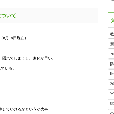
について
。
教
（8月18日現在）
新
2
、隠れてしまうし、進化が早い。
防
れている。
医
2
官
、
駅
存していけるかというが大事
公