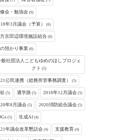
(7)
(7)
修会・勉強会
(6)
018年3月議会（予算）
(6)
方京田辺環境施設組合
(6)
の預かり事業
(6)
一般社団法人こどもゆめのほしプロジェ
クト
(5)
021公民連携（総務所管事務調査）
(5)
祉
通学路
2018年12月議会
(5)
(5)
(5)
020年8月議会
2020消防組合議会
(5)
(5)
DGs
生成AI
(5)
(4)
021年議会改革懇話会
支援教育
(4)
(4)