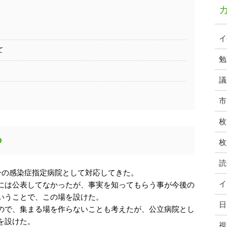
イ
て
勉
議
市
枚
つ
枚
読
一の感染症指定病院として対応してきた。
イ
には公表してなかったが、事実を知ってもらう事が今後の
いうことで、この場を設けた。
日
ので、集まる場を作らないことも考えたが、
公立病院とし
を設けた。
視