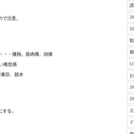
講
2
ので注意。
2
観
都
症・・・微熱、筋肉痛、頭痛
L
い倦怠感
酸素症、脱水
お
2
2
土
にする。
ド
放