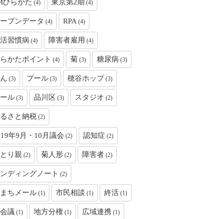
Mひらかた
東京第2期
(4)
(4)
ープンデータ
RPA
(4)
(4)
活習慣病
障害者雇用
(4)
(4)
らかたポイント
菊
糖尿病
(4)
(3)
(3)
ん
プール
穂谷ホップ
(3)
(3)
(3)
ール
品川区
スタジオ
(3)
(3)
(2)
るさと納税
(2)
019年9月・10月議会
認知症
(2)
(2)
とり親
菊人形
障害者
(2)
(2)
(2)
ンディングノート
(2)
まちメール
市民相談
終活
(1)
(1)
(1)
会議
地方分権
広域連携
(1)
(1)
(1)