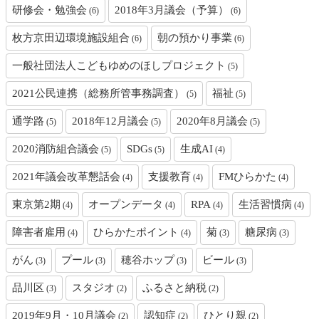
研修会・勉強会
2018年3月議会（予算）
(6)
(6)
枚方京田辺環境施設組合
朝の預かり事業
(6)
(6)
一般社団法人こどもゆめのほしプロジェクト
(5)
2021公民連携（総務所管事務調査）
福祉
(5)
(5)
通学路
2018年12月議会
2020年8月議会
(5)
(5)
(5)
2020消防組合議会
SDGs
生成AI
(5)
(5)
(4)
2021年議会改革懇話会
支援教育
FMひらかた
(4)
(4)
(4)
東京第2期
オープンデータ
RPA
生活習慣病
(4)
(4)
(4)
(4)
障害者雇用
ひらかたポイント
菊
糖尿病
(4)
(4)
(3)
(3)
がん
プール
穂谷ホップ
ビール
(3)
(3)
(3)
(3)
品川区
スタジオ
ふるさと納税
(3)
(2)
(2)
2019年9月・10月議会
認知症
ひとり親
(2)
(2)
(2)