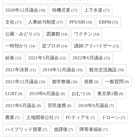
2020年12月議会
待機児童
上下水道
(18)
(17)
(17)
文化
人事給与制度
PFS/SIB
EBPM
(17)
(17)
(16)
(15)
公園・みどり
図書館
ワクチン
(15)
(14)
(14)
一時預かり
逆プロポ
講師/アドバイザー
(14)
(14)
(13)
給食
2021年3月議会
2022年6月議会
(12)
(12)
(12)
2021年決算
2019年12月議会
観光交流施設
(11)
(10)
(10)
2021年12月議会
都市整備
視察
一般質問
(10)
(10)
(9)
(9)
LGBT
2019年6月議会
おむつ
東京第1期
(9)
(9)
(9)
(9)
2021年6月議会
官民連携
2018年9月議会
(8)
(8)
(7)
農業
土地開発公社
FCティアモ
ドローン
(7)
(7)
(7)
(7)
ハイブリッド授業
放課後
障害者福祉
(7)
(7)
(7)