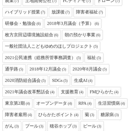
農業
土地開発公社
FCティアモ
ドローン
(7)
(7)
(7)
(7)
ハイブリッド授業
放課後
障害者福祉
(7)
(7)
(7)
研修会・勉強会
2018年3月議会（予算）
(6)
(6)
枚方京田辺環境施設組合
朝の預かり事業
(6)
(6)
一般社団法人こどもゆめのほしプロジェクト
(5)
2021公民連携（総務所管事務調査）
福祉
(5)
(5)
通学路
2018年12月議会
2020年8月議会
(5)
(5)
(5)
2020消防組合議会
SDGs
生成AI
(5)
(5)
(4)
2021年議会改革懇話会
支援教育
FMひらかた
(4)
(4)
(4)
東京第2期
オープンデータ
RPA
生活習慣病
(4)
(4)
(4)
(4)
障害者雇用
ひらかたポイント
菊
糖尿病
(4)
(4)
(3)
(3)
がん
プール
穂谷ホップ
ビール
(3)
(3)
(3)
(3)