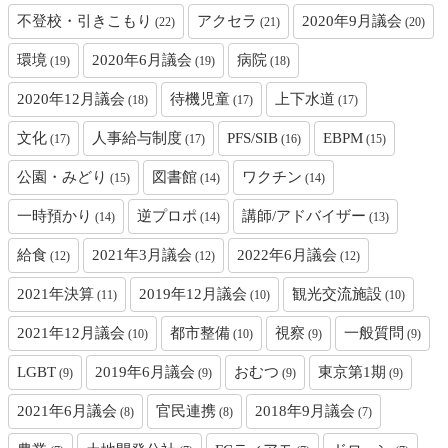
不登校・引きこもり
アクセラ
2020年9月議会
(22)
(21)
(20)
環境
2020年6月議会
病院
(19)
(19)
(18)
2020年12月議会
待機児童
上下水道
(18)
(17)
(17)
文化
人事給与制度
PFS/SIB
EBPM
(17)
(17)
(16)
(15)
公園・みどり
図書館
ワクチン
(15)
(14)
(14)
一時預かり
逆プロポ
講師/アドバイザー
(14)
(14)
(13)
給食
2021年3月議会
2022年6月議会
(12)
(12)
(12)
2021年決算
2019年12月議会
観光交流施設
(11)
(10)
(10)
2021年12月議会
都市整備
視察
一般質問
(10)
(10)
(9)
(9)
LGBT
2019年6月議会
おむつ
東京第1期
(9)
(9)
(9)
(9)
2021年6月議会
官民連携
2018年9月議会
(8)
(8)
(7)