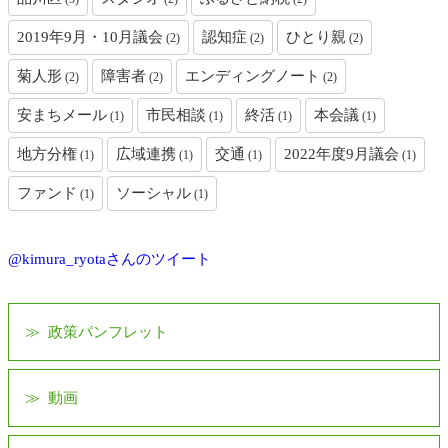
2019年9月・10月議会
認知症
ひとり親
(2)
(2)
(2)
菊人形
障害者
エンディングノート
(2)
(2)
(2)
安まちメール
市民相談
終活
本会議
(1)
(1)
(1)
(1)
地方分権
広域連携
交通
2022年度9月議会
(1)
(1)
(1)
(1)
ファンド
ソーシャル
(1)
(1)
@kimura_ryotaさんのツイート
政策パンフレット
動画