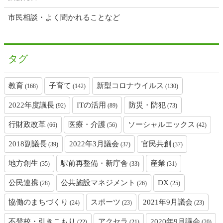
市民相談・よく聞かれることなど
タグ
教育
子育て
新型コロナウイルス
(168)
(142)
(130)
2022年度議長
ITの活用
防災・防犯
(92)
(89)
(73)
行財政改革
医療・介護
ソーシャルエックス
(66)
(56)
(42)
2018副議長
2022年3月議会
官民共創
(39)
(37)
(37)
地方創生
駅前再整備・新庁舎
産業
(35)
(33)
(31)
公民連携
公共施設マネジメント
DX
(28)
(26)
(25)
協働のまちづくり
スポーツ
2021年9月議会
(24)
(23)
(23)
不登校・引きこもり
アクセラ
2020年9月議会
(22)
(21)
(20)