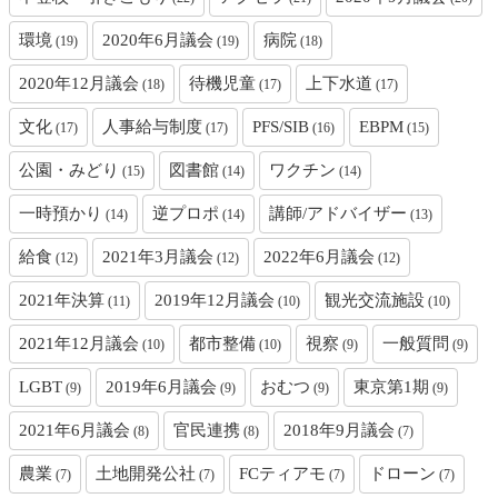
環境
2020年6月議会
病院
(19)
(19)
(18)
2020年12月議会
待機児童
上下水道
(18)
(17)
(17)
文化
人事給与制度
PFS/SIB
EBPM
(17)
(17)
(16)
(15)
公園・みどり
図書館
ワクチン
(15)
(14)
(14)
一時預かり
逆プロポ
講師/アドバイザー
(14)
(14)
(13)
給食
2021年3月議会
2022年6月議会
(12)
(12)
(12)
2021年決算
2019年12月議会
観光交流施設
(11)
(10)
(10)
2021年12月議会
都市整備
視察
一般質問
(10)
(10)
(9)
(9)
LGBT
2019年6月議会
おむつ
東京第1期
(9)
(9)
(9)
(9)
2021年6月議会
官民連携
2018年9月議会
(8)
(8)
(7)
農業
土地開発公社
FCティアモ
ドローン
(7)
(7)
(7)
(7)