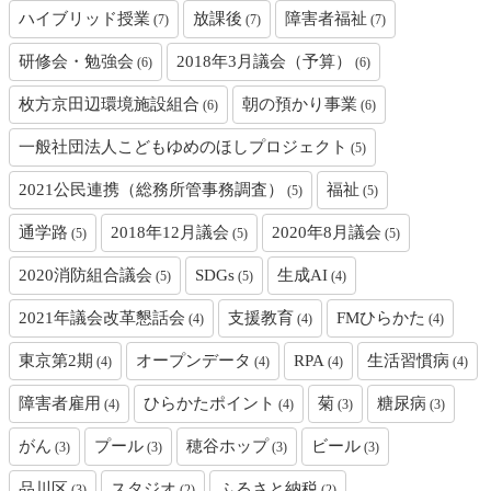
ハイブリッド授業
放課後
障害者福祉
(7)
(7)
(7)
研修会・勉強会
2018年3月議会（予算）
(6)
(6)
枚方京田辺環境施設組合
朝の預かり事業
(6)
(6)
一般社団法人こどもゆめのほしプロジェクト
(5)
2021公民連携（総務所管事務調査）
福祉
(5)
(5)
通学路
2018年12月議会
2020年8月議会
(5)
(5)
(5)
2020消防組合議会
SDGs
生成AI
(5)
(5)
(4)
2021年議会改革懇話会
支援教育
FMひらかた
(4)
(4)
(4)
東京第2期
オープンデータ
RPA
生活習慣病
(4)
(4)
(4)
(4)
障害者雇用
ひらかたポイント
菊
糖尿病
(4)
(4)
(3)
(3)
がん
プール
穂谷ホップ
ビール
(3)
(3)
(3)
(3)
品川区
スタジオ
ふるさと納税
(3)
(2)
(2)