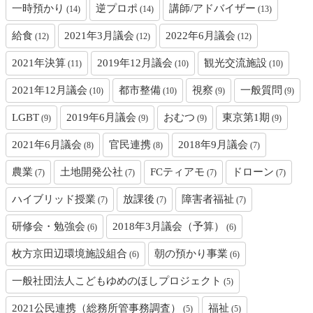
一時預かり
逆プロポ
講師/アドバイザー
(14)
(14)
(13)
給食
2021年3月議会
2022年6月議会
(12)
(12)
(12)
2021年決算
2019年12月議会
観光交流施設
(11)
(10)
(10)
2021年12月議会
都市整備
視察
一般質問
(10)
(10)
(9)
(9)
LGBT
2019年6月議会
おむつ
東京第1期
(9)
(9)
(9)
(9)
2021年6月議会
官民連携
2018年9月議会
(8)
(8)
(7)
農業
土地開発公社
FCティアモ
ドローン
(7)
(7)
(7)
(7)
ハイブリッド授業
放課後
障害者福祉
(7)
(7)
(7)
研修会・勉強会
2018年3月議会（予算）
(6)
(6)
枚方京田辺環境施設組合
朝の預かり事業
(6)
(6)
一般社団法人こどもゆめのほしプロジェクト
(5)
2021公民連携（総務所管事務調査）
福祉
(5)
(5)