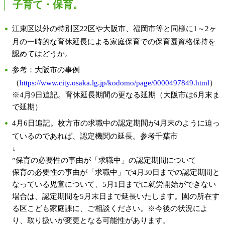
子育て・保育。
江東区以外の特別区22区や大阪市、福岡市等と同様に1～2ヶ
月の一時的な育休延長による家庭保育での保育園資格保持を
認めてはどうか。
参考：大阪市の事例
（
https://www.city.osaka.lg.jp/kodomo/page/0000497849.html
）
※4月9日追記。育休延長期間の更なる延期（大阪市は6月末ま
で延期）
4月6日追記。枚方市の求職中の認定期間が4月末のように迫っ
ているのであれば、認定機関の延長。参考千葉市
↓
”保育の必要性の事由が「求職中」の認定期間について
保育の必要性の事由が「求職中」で4月30日までの認定期間と
なっている児童について、5月1日までに就労開始ができない
場合は、認定期間を5月末日まで延長いたします。園の所在す
る区こども家庭課に、ご相談ください。※今後の状況によ
り、取り扱いが変更となる可能性があります。