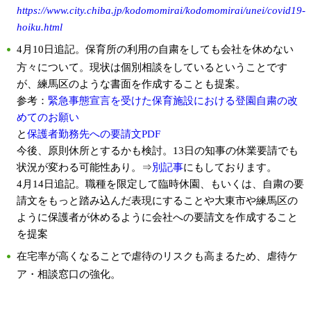
https://www.city.chiba.jp/kodomomirai/kodomomirai/unei/covid19-
hoiku.html
4月10日追記。保育所の利用の自粛をしても会社を休めない
方々について。現状は個別相談をしているということです
が、練馬区のような書面を作成することも提案。
参考：
緊急事態宣言を受けた保育施設における登園自粛の改
めてのお願い
と
保護者勤務先への要請文PDF
今後、原則休所とするかも検討。13日の知事の休業要請でも
状況が変わる可能性あり。⇒
別記事
にもしております。
4月14日追記。職種を限定して臨時休園、もいくは、自粛の要
請文をもっと踏み込んだ表現にすることや大東市や練馬区の
ように保護者が休めるように会社への要請文を作成すること
を提案
在宅率が高くなることで虐待のリスクも高まるため、虐待ケ
ア・相談窓口の強化。