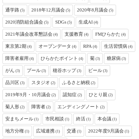
通学路
2018年12月議会
2020年8月議会
(5)
(5)
(5)
2020消防組合議会
SDGs
生成AI
(5)
(5)
(4)
2021年議会改革懇話会
支援教育
FMひらかた
(4)
(4)
(4)
東京第2期
オープンデータ
RPA
生活習慣病
(4)
(4)
(4)
(4)
障害者雇用
ひらかたポイント
菊
糖尿病
(4)
(4)
(3)
(3)
がん
プール
穂谷ホップ
ビール
(3)
(3)
(3)
(3)
品川区
スタジオ
ふるさと納税
(3)
(2)
(2)
2019年9月・10月議会
認知症
ひとり親
(2)
(2)
(2)
菊人形
障害者
エンディングノート
(2)
(2)
(2)
安まちメール
市民相談
終活
本会議
(1)
(1)
(1)
(1)
地方分権
広域連携
交通
2022年度9月議会
(1)
(1)
(1)
(1)