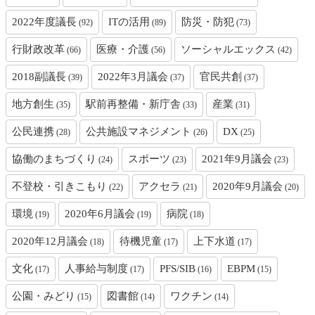
2022年度議長
ITの活用
防災・防犯
(92)
(89)
(73)
行財政改革
医療・介護
ソーシャルエックス
(66)
(56)
(42)
2018副議長
2022年3月議会
官民共創
(39)
(37)
(37)
地方創生
駅前再整備・新庁舎
産業
(35)
(33)
(31)
公民連携
公共施設マネジメント
DX
(28)
(26)
(25)
協働のまちづくり
スポーツ
2021年9月議会
(24)
(23)
(23)
不登校・引きこもり
アクセラ
2020年9月議会
(22)
(21)
(20)
環境
2020年6月議会
病院
(19)
(19)
(18)
2020年12月議会
待機児童
上下水道
(18)
(17)
(17)
文化
人事給与制度
PFS/SIB
EBPM
(17)
(17)
(16)
(15)
公園・みどり
図書館
ワクチン
(15)
(14)
(14)