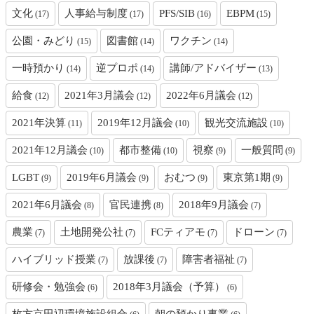
文化
人事給与制度
PFS/SIB
EBPM
(17)
(17)
(16)
(15)
公園・みどり
図書館
ワクチン
(15)
(14)
(14)
一時預かり
逆プロポ
講師/アドバイザー
(14)
(14)
(13)
給食
2021年3月議会
2022年6月議会
(12)
(12)
(12)
2021年決算
2019年12月議会
観光交流施設
(11)
(10)
(10)
2021年12月議会
都市整備
視察
一般質問
(10)
(10)
(9)
(9)
LGBT
2019年6月議会
おむつ
東京第1期
(9)
(9)
(9)
(9)
2021年6月議会
官民連携
2018年9月議会
(8)
(8)
(7)
農業
土地開発公社
FCティアモ
ドローン
(7)
(7)
(7)
(7)
ハイブリッド授業
放課後
障害者福祉
(7)
(7)
(7)
研修会・勉強会
2018年3月議会（予算）
(6)
(6)
枚方京田辺環境施設組合
朝の預かり事業