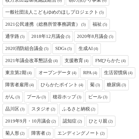
(6)
(6)
一般社団法人こどもゆめのほしプロジェクト
(5)
2021公民連携（総務所管事務調査）
福祉
(5)
(5)
通学路
2018年12月議会
2020年8月議会
(5)
(5)
(5)
2020消防組合議会
SDGs
生成AI
(5)
(5)
(4)
2021年議会改革懇話会
支援教育
FMひらかた
(4)
(4)
(4)
東京第2期
オープンデータ
RPA
生活習慣病
(4)
(4)
(4)
(4)
障害者雇用
ひらかたポイント
菊
糖尿病
(4)
(4)
(3)
(3)
がん
プール
穂谷ホップ
ビール
(3)
(3)
(3)
(3)
品川区
スタジオ
ふるさと納税
(3)
(2)
(2)
2019年9月・10月議会
認知症
ひとり親
(2)
(2)
(2)
菊人形
障害者
エンディングノート
(2)
(2)
(2)