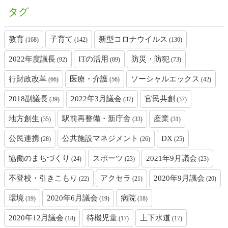
タグ
教育
子育て
新型コロナウイルス
(168)
(142)
(130)
2022年度議長
ITの活用
防災・防犯
(92)
(89)
(73)
行財政改革
医療・介護
ソーシャルエックス
(66)
(56)
(42)
2018副議長
2022年3月議会
官民共創
(39)
(37)
(37)
地方創生
駅前再整備・新庁舎
産業
(35)
(33)
(31)
公民連携
公共施設マネジメント
DX
(28)
(26)
(25)
協働のまちづくり
スポーツ
2021年9月議会
(24)
(23)
(23)
不登校・引きこもり
アクセラ
2020年9月議会
(22)
(21)
(20)
環境
2020年6月議会
病院
(19)
(19)
(18)
2020年12月議会
待機児童
上下水道
(18)
(17)
(17)