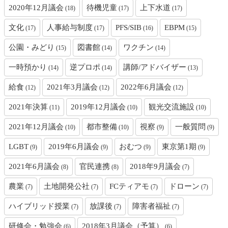
2020年12月議会
待機児童
上下水道
(18)
(17)
(17)
文化
人事給与制度
PFS/SIB
EBPM
(17)
(17)
(16)
(15)
公園・みどり
図書館
ワクチン
(15)
(14)
(14)
一時預かり
逆プロポ
講師/アドバイザー
(14)
(14)
(13)
給食
2021年3月議会
2022年6月議会
(12)
(12)
(12)
2021年決算
2019年12月議会
観光交流施設
(11)
(10)
(10)
2021年12月議会
都市整備
視察
一般質問
(10)
(10)
(9)
(9)
LGBT
2019年6月議会
おむつ
東京第1期
(9)
(9)
(9)
(9)
2021年6月議会
官民連携
2018年9月議会
(8)
(8)
(7)
農業
土地開発公社
FCティアモ
ドローン
(7)
(7)
(7)
(7)
ハイブリッド授業
放課後
障害者福祉
(7)
(7)
(7)
研修会・勉強会
2018年3月議会（予算）
(6)
(6)