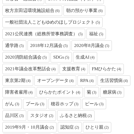
枚方京田辺環境施設組合
朝の預かり事業
(6)
(6)
一般社団法人こどもゆめのほしプロジェクト
(5)
2021公民連携（総務所管事務調査）
福祉
(5)
(5)
通学路
2018年12月議会
2020年8月議会
(5)
(5)
(5)
2020消防組合議会
SDGs
生成AI
(5)
(5)
(4)
2021年議会改革懇話会
支援教育
FMひらかた
(4)
(4)
(4)
東京第2期
オープンデータ
RPA
生活習慣病
(4)
(4)
(4)
(4)
障害者雇用
ひらかたポイント
菊
糖尿病
(4)
(4)
(3)
(3)
がん
プール
穂谷ホップ
ビール
(3)
(3)
(3)
(3)
品川区
スタジオ
ふるさと納税
(3)
(2)
(2)
2019年9月・10月議会
認知症
ひとり親
(2)
(2)
(2)