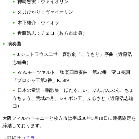
神崎悠実：ヴァイオリン
久貝ひかり：ヴァイオリン
木下雄介：ヴィオラ
近藤浩志：チェロ（枚方市出身）
演奏曲
J.シュトラウス二世 喜歌劇「こうもり」序曲（近藤浩
志編曲）
W.A.モーツァルト 弦楽四重奏曲 第22番 変ロ長調
「プロシャ王第2番」K.589
日本の童謡・唱歌集 ほたるこい、ぶんぶんぶん、ちょ
うちょう、荒城の月、シャボン玉、ふるさと（近藤浩志編
曲）
大阪フィルハーモニーと枚方市は平成30年5月18日に連携協定を
締結しております。
→詳細は
コチラ