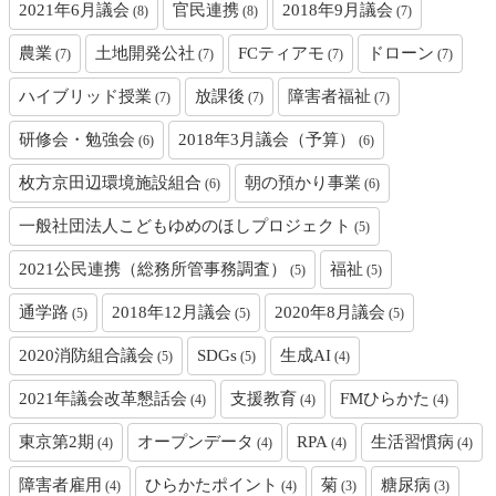
2021年6月議会
官民連携
2018年9月議会
(8)
(8)
(7)
農業
土地開発公社
FCティアモ
ドローン
(7)
(7)
(7)
(7)
ハイブリッド授業
放課後
障害者福祉
(7)
(7)
(7)
研修会・勉強会
2018年3月議会（予算）
(6)
(6)
枚方京田辺環境施設組合
朝の預かり事業
(6)
(6)
一般社団法人こどもゆめのほしプロジェクト
(5)
2021公民連携（総務所管事務調査）
福祉
(5)
(5)
通学路
2018年12月議会
2020年8月議会
(5)
(5)
(5)
2020消防組合議会
SDGs
生成AI
(5)
(5)
(4)
2021年議会改革懇話会
支援教育
FMひらかた
(4)
(4)
(4)
東京第2期
オープンデータ
RPA
生活習慣病
(4)
(4)
(4)
(4)
障害者雇用
ひらかたポイント
菊
糖尿病
(4)
(4)
(3)
(3)