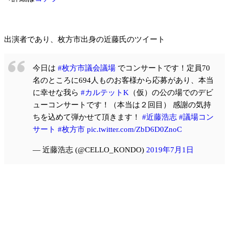
出演者であり、枚方市出身の近藤氏のツイート
今日は
#枚方市議会議場
でコンサートです！定員70
名のところに694人ものお客様から応募があり、本当
に幸せな我ら
#カルテットK
（仮）の公の場でのデビ
ューコンサートです！（本当は２回目） 感謝の気持
ちを込めて弾かせて頂きます！
#近藤浩志
#議場コン
サート
#枚方市
pic.twitter.com/ZbD6D0ZnoC
— 近藤浩志 (@CELLO_KONDO)
2019年7月1日