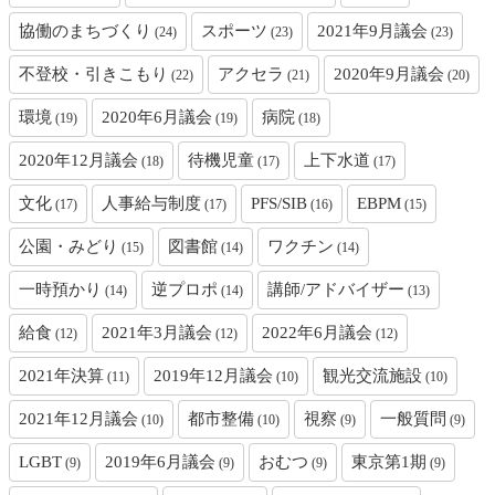
協働のまちづくり
スポーツ
2021年9月議会
(24)
(23)
(23)
不登校・引きこもり
アクセラ
2020年9月議会
(22)
(21)
(20)
環境
2020年6月議会
病院
(19)
(19)
(18)
2020年12月議会
待機児童
上下水道
(18)
(17)
(17)
文化
人事給与制度
PFS/SIB
EBPM
(17)
(17)
(16)
(15)
公園・みどり
図書館
ワクチン
(15)
(14)
(14)
一時預かり
逆プロポ
講師/アドバイザー
(14)
(14)
(13)
給食
2021年3月議会
2022年6月議会
(12)
(12)
(12)
2021年決算
2019年12月議会
観光交流施設
(11)
(10)
(10)
2021年12月議会
都市整備
視察
一般質問
(10)
(10)
(9)
(9)
LGBT
2019年6月議会
おむつ
東京第1期
(9)
(9)
(9)
(9)