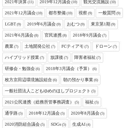
2021年決算
2019年12月議会
観光交流施設
(11)
(10)
(10)
2021年12月議会
都市整備
視察
一般質問
(10)
(10)
(9)
(9)
LGBT
2019年6月議会
おむつ
東京第1期
(9)
(9)
(9)
(9)
2021年6月議会
官民連携
2018年9月議会
(8)
(8)
(7)
農業
土地開発公社
FCティアモ
ドローン
(7)
(7)
(7)
(7)
ハイブリッド授業
放課後
障害者福祉
(7)
(7)
(7)
研修会・勉強会
2018年3月議会（予算）
(6)
(6)
枚方京田辺環境施設組合
朝の預かり事業
(6)
(6)
一般社団法人こどもゆめのほしプロジェクト
(5)
2021公民連携（総務所管事務調査）
福祉
(5)
(5)
通学路
2018年12月議会
2020年8月議会
(5)
(5)
(5)
2020消防組合議会
SDGs
生成AI
(5)
(5)
(4)