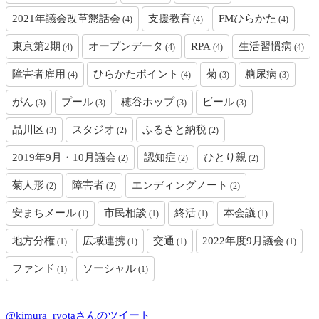
2021年議会改革懇話会
支援教育
FMひらかた
(4)
(4)
(4)
東京第2期
オープンデータ
RPA
生活習慣病
(4)
(4)
(4)
(4)
障害者雇用
ひらかたポイント
菊
糖尿病
(4)
(4)
(3)
(3)
がん
プール
穂谷ホップ
ビール
(3)
(3)
(3)
(3)
品川区
スタジオ
ふるさと納税
(3)
(2)
(2)
2019年9月・10月議会
認知症
ひとり親
(2)
(2)
(2)
菊人形
障害者
エンディングノート
(2)
(2)
(2)
安まちメール
市民相談
終活
本会議
(1)
(1)
(1)
(1)
地方分権
広域連携
交通
2022年度9月議会
(1)
(1)
(1)
(1)
ファンド
ソーシャル
(1)
(1)
@kimura_ryotaさんのツイート