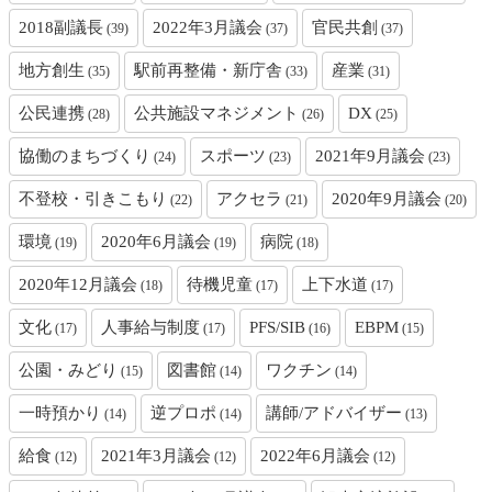
2018副議長
2022年3月議会
官民共創
(39)
(37)
(37)
地方創生
駅前再整備・新庁舎
産業
(35)
(33)
(31)
公民連携
公共施設マネジメント
DX
(28)
(26)
(25)
協働のまちづくり
スポーツ
2021年9月議会
(24)
(23)
(23)
不登校・引きこもり
アクセラ
2020年9月議会
(22)
(21)
(20)
環境
2020年6月議会
病院
(19)
(19)
(18)
2020年12月議会
待機児童
上下水道
(18)
(17)
(17)
文化
人事給与制度
PFS/SIB
EBPM
(17)
(17)
(16)
(15)
公園・みどり
図書館
ワクチン
(15)
(14)
(14)
一時預かり
逆プロポ
講師/アドバイザー
(14)
(14)
(13)
給食
2021年3月議会
2022年6月議会
(12)
(12)
(12)