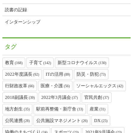
読書の記録
インターンシップ
タグ
教育
子育て
新型コロナウイルス
(168)
(142)
(130)
2022年度議長
ITの活用
防災・防犯
(92)
(89)
(73)
行財政改革
医療・介護
ソーシャルエックス
(66)
(56)
(42)
2018副議長
2022年3月議会
官民共創
(39)
(37)
(37)
地方創生
駅前再整備・新庁舎
産業
(35)
(33)
(31)
公民連携
公共施設マネジメント
DX
(28)
(26)
(25)
協働のまちづくり
スポーツ
2021年9月議会
(24)
(23)
(23)