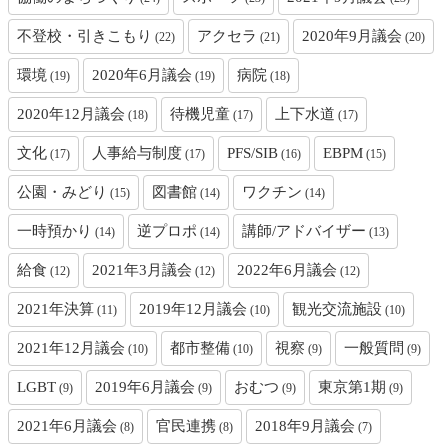
不登校・引きこもり
アクセラ
2020年9月議会
(22)
(21)
(20)
環境
2020年6月議会
病院
(19)
(19)
(18)
2020年12月議会
待機児童
上下水道
(18)
(17)
(17)
文化
人事給与制度
PFS/SIB
EBPM
(17)
(17)
(16)
(15)
公園・みどり
図書館
ワクチン
(15)
(14)
(14)
一時預かり
逆プロポ
講師/アドバイザー
(14)
(14)
(13)
給食
2021年3月議会
2022年6月議会
(12)
(12)
(12)
2021年決算
2019年12月議会
観光交流施設
(11)
(10)
(10)
2021年12月議会
都市整備
視察
一般質問
(10)
(10)
(9)
(9)
LGBT
2019年6月議会
おむつ
東京第1期
(9)
(9)
(9)
(9)
2021年6月議会
官民連携
2018年9月議会
(8)
(8)
(7)