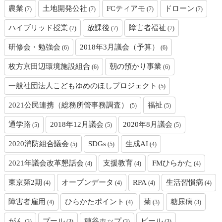
農業
土地開発公社
FCティアモ
ドローン
(7)
(7)
(7)
(7)
ハイブリッド授業
放課後
障害者福祉
(7)
(7)
(7)
研修会・勉強会
2018年3月議会（予算）
(6)
(6)
枚方京田辺環境施設組合
朝の預かり事業
(6)
(6)
一般社団法人こどもゆめのほしプロジェクト
(5)
2021公民連携（総務所管事務調査）
福祉
(5)
(5)
通学路
2018年12月議会
2020年8月議会
(5)
(5)
(5)
2020消防組合議会
SDGs
生成AI
(5)
(5)
(4)
2021年議会改革懇話会
支援教育
FMひらかた
(4)
(4)
(4)
東京第2期
オープンデータ
RPA
生活習慣病
(4)
(4)
(4)
(4)
障害者雇用
ひらかたポイント
菊
糖尿病
(4)
(4)
(3)
(3)
がん
プール
穂谷ホップ
ビール
(3)
(3)
(3)
(3)