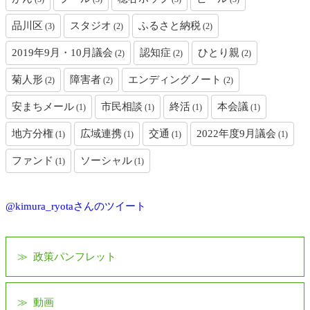
品川区
スタジオ
ふるさと納税
(3)
(2)
(2)
2019年9月・10月議会
認知症
ひとり親
(2)
(2)
(2)
菊人形
障害者
エンディングノート
(2)
(2)
(2)
安まちメール
市民相談
終活
本会議
(1)
(1)
(1)
(1)
地方分権
広域連携
交通
2022年度9月議会
(1)
(1)
(1)
(1)
ファンド
ソーシャル
(1)
(1)
@kimura_ryotaさんのツイート
政策パンフレット
動画